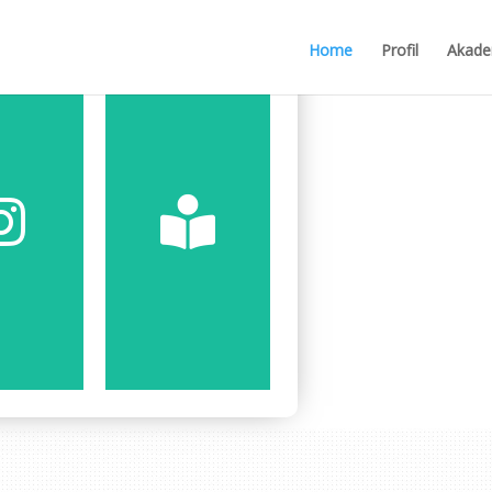
Home
Profil
Akade
ere
Here
lick
Click
amiyah
SIswa
uwah
Karya
 IT
Hasil
tagram