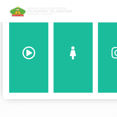
H
C
Here
Here
Click
Click
Isl
Youtube
Alumni
Ukh
Official
Database
SD
Ins